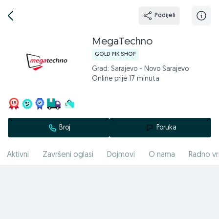
Podijeli
MegaTechno
GOLD PIK SHOP
Grad: Sarajevo - Novo Sarajevo
Online prije 17 minuta
Broj
Poruka
Aktivni
Završeni oglasi
Dojmovi
O nama
Radno vr