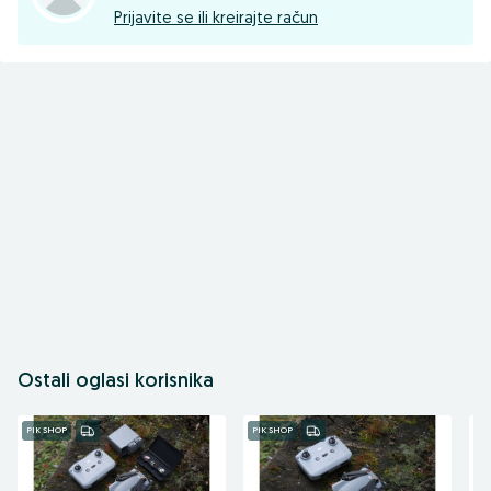
Prijavite se ili kreirajte račun
Ostali oglasi korisnika
PIK SHOP
PIK SHOP
PI