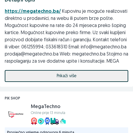
Detaljni opis
https://megatechno.ba/
Kupovinu je moguće realizovati
direktno u prodavnici, na webu ili putem brze pošte.
Mogućnost kupovine na rate do 24 mjeseca preko šoping
kartice. Mogućnost kupovine preko firme. Uz svaki kupljeni
proizvod dobijate fiskalni račun i garanciju. Kontakt telefoni
ili viber: 061255994; 033618310 Email: info@megatechno.ba
prodaja@megatechno.ba Web: megatechno.ba Stojimo na
raspolaganju za sve dodatne upite i konsultacije. MEGA
TECHNO DOO 71000 Sarajevo, Koldvorska 12, TC Intershop
Prikaži više
PIK SHOP
MegaTechno
Online prije 13 minuta
Prosječno vrijeme odgovora 6 minuta