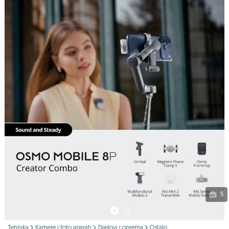
Podijeli
5
Tehnika
Kamere i foto aparati
Dijelovi i oprema
Ostalo