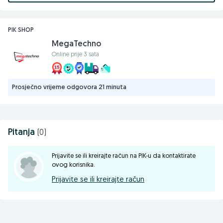
Uz svaki kupljeni proizvod dobijate fiskalni račun i garanciju.
Kontakt telefoni ili viber: 061255994; 033618310
PIK SHOP
Email: info@megatechno.ba
MegaTechno
prodaja@megatechno.ba
Online prije 3 sata
Web: megatechno.ba
Stojimo na raspolaganju za sve dodatne upite i konsultacije.
Prosječno vrijeme odgovora 21 minuta
MEGA TECHNO DOO
71000 Sarajevo, Koldvorska 12, TC Intershop
Pitanja
(0)
Prijavite se ili kreirajte račun na PIK-u da kontaktirate
ovog korisnika.
Prijavite se ili kreirajte račun