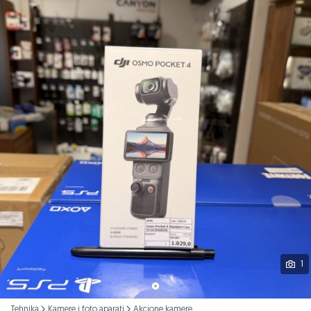
Podijeli
1
Tehnika
Kamere i foto aparati
Akcione kamere