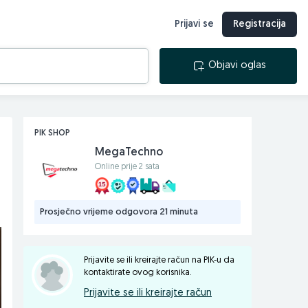
Prijavi se
Registracija
Objavi oglas
PIK SHOP
MegaTechno
Online prije 2 sata
Prosječno vrijeme odgovora 21 minuta
Prijavite se ili kreirajte račun na PIK-u da
kontaktirate ovog korisnika.
Prijavite se ili kreirajte račun