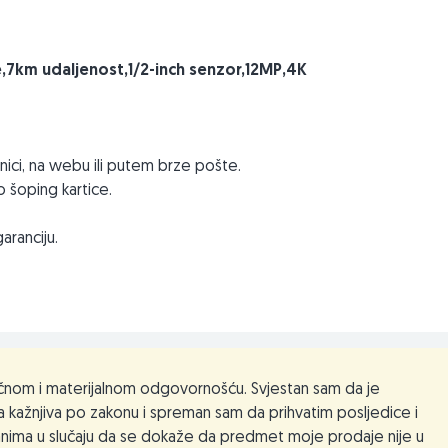
e,7km udaljenost,1/2-inch senzor,12MP,4K
ici, na webu ili putem brze pošte.
 šoping kartice.
aranciju.
nom i materijalnom odgovornošću. Svjestan sam da je
sultacije.
 kažnjiva po zakonu i spreman sam da prihvatim posljedice i
nima u slučaju da se dokaže da predmet moje prodaje nije u