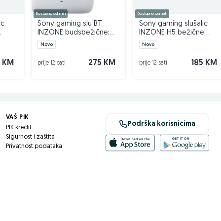
Dostupno odmah
Dostupno odmah
ic
Sony gaming slu BT
Sony gaming slušalic
INZONE budsbežične;
INZONE H5 bežične
...
360 Spatial Sound;24h...
slušalice BT; mikro...
Novo
Novo
 KM
275 KM
185 KM
prije 12 sati
prije 12 sati
VAŠ PIK
Podrška korisnicima
PIK kredit
Sigurnost i zaštita
Privatnost podataka