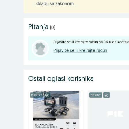
71000 Sarajevo, Koldvorska 12, TC Intershop
skladu sa zakonom.
Pitanja
(0)
Prijavite se ili kreirajte račun na PIK-u da konta
Prijavite se ili kreirajte račun
Ostali oglasi korisnika
PIK SHOP
PIK SHOP