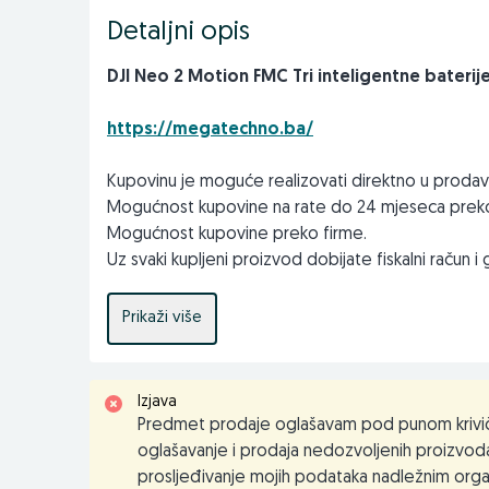
Detaljni opis
DJI Neo 2 Motion FMC Tri inteligentne baterij
https://megatechno.ba/
Kupovinu je moguće realizovati direktno u prodavn
Mogućnost kupovine na rate do 24 mjeseca preko
Mogućnost kupovine preko firme.
Uz svaki kupljeni proizvod dobijate fiskalni račun i g
Kontakt telefoni ili viber: 061255994; 033618310
Prikaži više
Email: info@megatechno.ba
prodaja@megatechno.ba
Web: megatechno.ba
Izjava
Predmet prodaje oglašavam pod punom krivič
Stojimo na raspolaganju za sve dodatne upite i kon
oglašavanje i prodaja nedozvoljenih proizvoda
MEG A TECHNO DOO
prosljeđivanje mojih podataka nadležnim orga