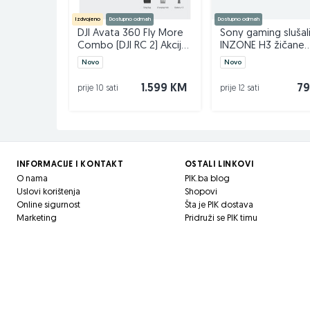
Izdvojeno
Dostupno odmah
Dostupno odmah
DJI Avata 360 Fly More
Sony gaming slušal
Combo (DJI RC 2) Akcija
INZONE H3 žičane
do 14.08.
slušalice s mikrofon
Novo
Novo
1.599 KM
79
prije 10 sati
prije 12 sati
INFORMACIJE I KONTAKT
OSTALI LINKOVI
O nama
PIK.ba blog
Uslovi korištenja
Shopovi
Online sigurnost
Šta je PIK dostava
Marketing
Pridruži se PIK timu