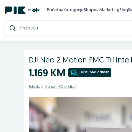
Početna
Kategorije
Shopovi
Marketing
Blog
S
DJI Neo 2 Motion FMC Tri intel
1.169 KM
Dostupno odmah
Tehnika
Dronovi (RC letjelice)