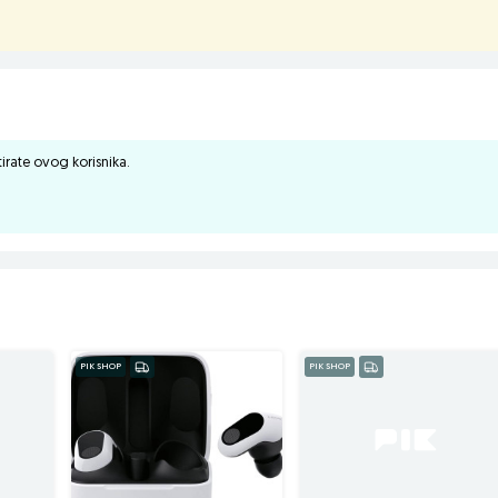
ktirate ovog korisnika.
PIK SHOP
PIK SHOP