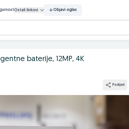
igurnost
Objavi oglas
Ostali linkovi
igentne baterije, 12MP, 4K
Podijeli