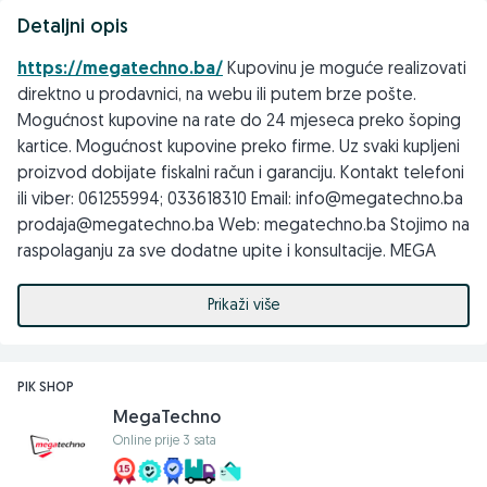
Detaljni opis
https://megatechno.ba/
Kupovinu je moguće realizovati
direktno u prodavnici, na webu ili putem brze pošte.
Mogućnost kupovine na rate do 24 mjeseca preko šoping
kartice. Mogućnost kupovine preko firme. Uz svaki kupljeni
proizvod dobijate fiskalni račun i garanciju. Kontakt telefoni
ili viber: 061255994; 033618310 Email: info@megatechno.ba
prodaja@megatechno.ba Web: megatechno.ba Stojimo na
raspolaganju za sve dodatne upite i konsultacije. MEGA
TECHNO DOO 71000 Sarajevo, Koldvorska 12, TC Intershop
Prikaži više
PIK SHOP
MegaTechno
Online prije 3 sata