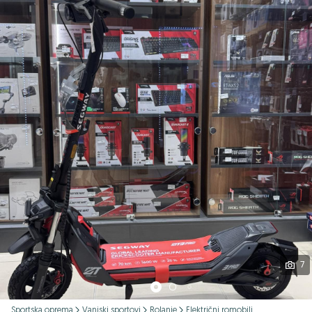
Podijeli
7
Sportska oprema
Vanjski sportovi
Rolanje
Električni romobili