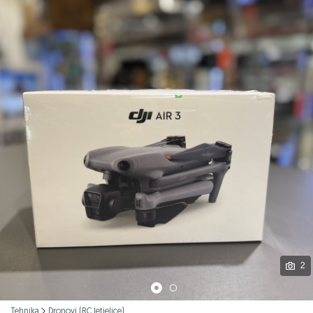
Podijeli
2
Tehnika
Dronovi (RC letjelice)