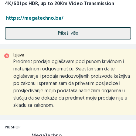
4K/60fps HDR, up to 20Km Video Transmission
https://megatechno.ba/
Kupovinu je moguće realizovati direktno u prodavnici, na
Prikaži više
webu ili putem brze pošte.
Mogućnost kupovine na rate do 24 mjeseca preko šoping
kartice.
Izjava
Predmet prodaje oglašavam pod punom krivičnom i
Mogućnost kupovine preko firme.
materijalnom odgovornošću. Svjestan sam da je
Uz svaki kupljeni proizvod dobijate fiskalni račun i garanciju.
oglašavanje i prodaja nedozvoljenih proizvoda kažnjiva
po zakonu i spreman sam da prihvatim posljedice i
Kontakt telefoni ili viber: 061255994; 033618310
prosljeđivanje mojih podataka nadležnim organima u
Email: info@megatechno.ba
slučaju da se dokaže da predmet moje prodaje nije u
prodaja@megatechno.ba
skladu sa zakonom.
Web: megatechno.ba
Stojimo na raspolaganju za sve dodatne upite i konsultacije.
MEG A TECHNO DOO
PIK SHOP
71000 Sarajevo, Koldvorska 12, TC Intershop