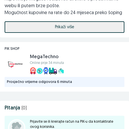
webu ili putem brze pošte.
Mogućnost kupovine na rate do 24 mjeseca preko šoping
kartice.
Mogućnost kupovine preko firme.
Prikaži više
Uz svaki kupljeni proizvod dobijate fiskalni račun i garanciju.
Kontakt telefoni ili viber: 061255994; 033618310
PIK SHOP
Email: info@megatechno.ba
MegaTechno
prodaja@megatechno.ba
Online prije 34 minuta
Web: megatechno.ba
Stojimo na raspolaganju za sve dodatne upite i konsultacije.
Prosječno vrijeme odgovora 6 minuta
MEG A TECHNO DOO
71000 Sarajevo, Koldvorska 12, TC Intershop
Pitanja
(0)
Prijavite se ili kreirajte račun na PIK-u da kontaktirate
ovog korisnika.