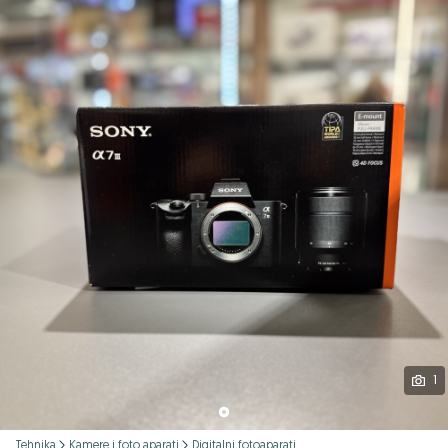
Podijeli
1
Tehnika
Kamere i foto aparati
Digitalni fotoaparati