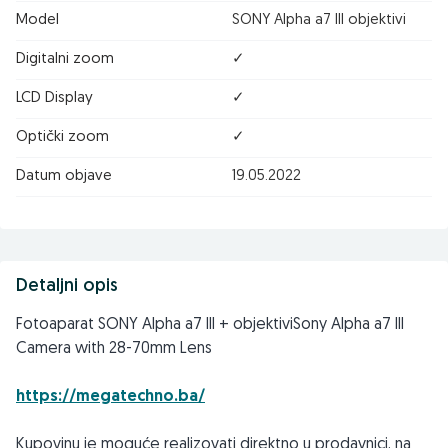
Model
SONY Alpha a7 III objektivi
Digitalni zoom
✓
LCD Display
✓
Optički zoom
✓
Datum objave
19.05.2022
Detaljni opis
Fotoaparat SONY Alpha a7 III + objektiviSony Alpha a7 III
Camera with 28-70mm Lens
https://megatechno.ba/
Kupovinu je moguće realizovati direktno u prodavnici, na