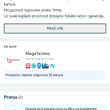
kartice.
Mogućnost kupovine preko firme.
Uz svaki kupljeni proizvod dobijate fiskalni račun i garanciju.
Kontakt telefoni ili viber: 061255994; 033618310
Prikaži više
Email: info@megatechno.ba
prodaja@megatechno.ba
PIK SHOP
Stojimo na raspolaganju za sve dodatne upite i konsultacije.
MegaTechno
MEGA TECHNO DOO
Online prije 14 minuta
71000 Sarajevo, Koldvorska 12, TC Intershop
Prosječno vrijeme odgovora 30 minuta
Pitanja
(0)
Prijavite se ili kreirajte račun na PIK-u da kontaktirate