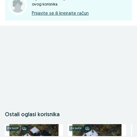
ovog korisnika.
Prijavite se ili kreirajte račun
Ostali oglasi korisnika
PIK SHOP
PIK SHOP
PI