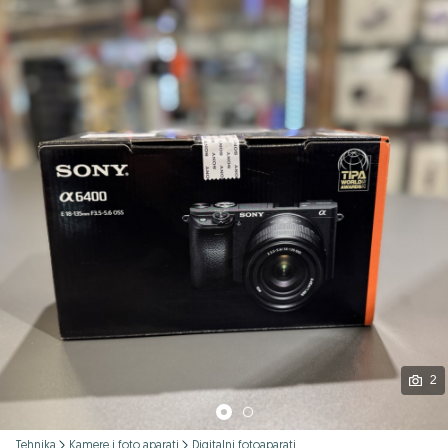
Podijeli
2
Tehnika
Kamere i foto aparati
Digitalni fotoaparati